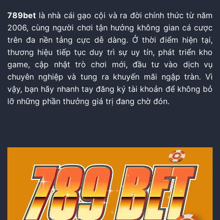
789bet
là nhà cái gạo cội và ra đời chính thức từ năm
2006, cùng người chơi tận hưởng không gian cá cược
trên đa nền tảng cực dễ dàng. Ở thời điểm hiện tại,
thương hiệu tiếp tục duy trì sự uy tín, phát triển kho
game, cập nhật trò chơi mới, đầu tư vào dịch vụ
chuyên nghiệp và tung ra khuyến mãi ngập tràn. Vì
vậy, bạn hãy nhanh tay đăng ký tài khoản để không bỏ
lỡ những phần thưởng giá trị đang chờ đón.