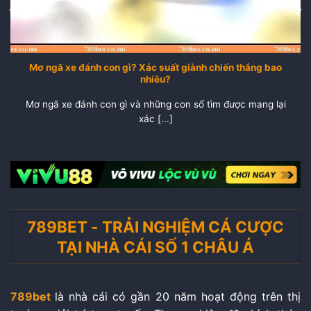
Mơ ngã xe đánh con gì? Xác suất giành chiến thắng bao
nhiêu?
Mơ ngã xe đánh con gì và những con số tìm được mang lại
xác [...]
789BET - TRẢI NGHIỆM CÁ CƯỢC
TẠI NHÀ CÁI SỐ 1 CHÂU Á
789bet
là nhà cái có gần 20 năm hoạt động trên thị