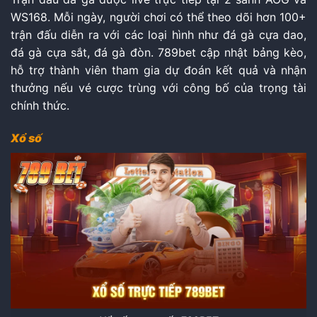
WS168. Mỗi ngày, người chơi có thể theo dõi hơn 100+
trận đấu diễn ra với các loại hình như đá gà cựa dao,
đá gà cựa sắt, đá gà đòn. 789bet cập nhật bảng kèo,
hỗ trợ thành viên tham gia dự đoán kết quả và nhận
thưởng nếu vé cược trùng với công bố của trọng tài
chính thức.
Xổ số