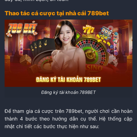
Thao tác cá cược tại nhà cái 789bet
Đăng ký tài khoản 789BET
Để tham gia cá cược trên 789bet, người chơi cần hoàn
thành 4 bước theo hướng dẫn cụ thể. Hệ thống cập
nhật chi tiết các bước thực hiện như sau: