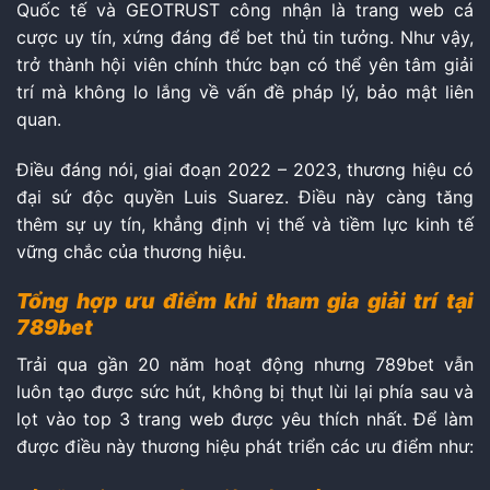
Quốc tế và GEOTRUST công nhận là trang web cá
cược uy tín, xứng đáng để bet thủ tin tưởng. Như vậy,
trở thành hội viên chính thức bạn có thể yên tâm giải
trí mà không lo lắng về vấn đề pháp lý, bảo mật liên
quan.
Điều đáng nói, giai đoạn 2022 – 2023, thương hiệu có
đại sứ độc quyền Luis Suarez. Điều này càng tăng
thêm sự uy tín, khẳng định vị thế và tiềm lực kinh tế
vững chắc của thương hiệu.
Tổng hợp ưu điểm khi tham gia giải trí tại
789bet
Trải qua gần 20 năm hoạt động nhưng 789bet vẫn
luôn tạo được sức hút, không bị thụt lùi lại phía sau và
lọt vào top 3 trang web được yêu thích nhất. Để làm
được điều này thương hiệu phát triển các ưu điểm như: