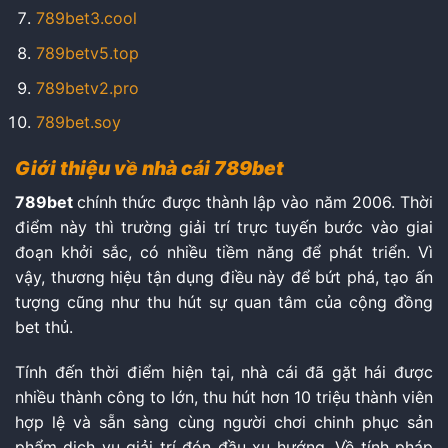
789bet3.cool
789betv5.top
789betv2.pro
789bet.soy
Giới thiệu về nhà cái 789bet
789bet
chính thức được thành lập vào năm 2006. Thời
điểm này thì trường giải trí trực tuyến bước vào giai
đoạn khởi sắc, có nhiều tiềm năng để phát triển. Vì
vậy, thương hiệu tận dụng điều này để bứt phá, tạo ấn
tượng cũng như thu hút sự quan tâm của cộng đồng
bet thủ.
Tính đến thời điểm hiện tại, nhà cái đã gặt hái được
nhiều thành công to lớn, thu hút hơn 10 triệu thành viên
hợp lệ và sẵn sàng cùng người chơi chinh phục sản
phẩm dịch vụ giải trí đón đầu xu hướng. Về tính pháp