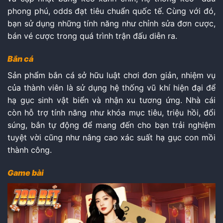
phong phú, odds đạt tiêu chuẩn quốc tế. Cùng với đó,
bạn sử dụng những tính năng như chỉnh sửa đơn cược,
bán vé cược trong quá trình trận đấu diễn ra.
Bắn cá
Sản phẩm bắn cá sở hữu luật chơi đơn giản, nhiệm vụ
của thành viên là sử dụng hệ thống vũ khí hiện đại để
hạ gục sinh vật biển và nhận xu tương ứng. Nhà cái
còn hỗ trợ tính năng như khóa mục tiêu, triệu hồi, đổi
súng, bắn tự động để mang đến cho bạn trải nghiệm
tuyệt vời cũng như nâng cao xác suất hạ gục con mồi
thành công.
Game bài