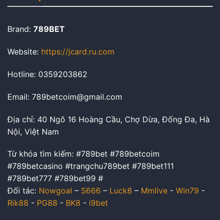
Brand:
789BET
Website:
https://jcard.ru.com
Hotline: 0359203862
Email:
789betcoim@gmail.com
Địa chỉ: 40 Ngõ 16 Hoàng Cầu, Chợ Dừa, Đống Đa, Hà
Nội, Việt Nam
Từ khóa tìm kiếm: #789bet #789betcoim
#789betcasino #trangchu789bet #789bet111
#789bet777 #789bet99 #
Đối tác:
Nowgoal
–
S666
–
Luck8
–
Mmlive
-
Win79
-
Rik88
-
PG88
-
BK8
-
i9bet