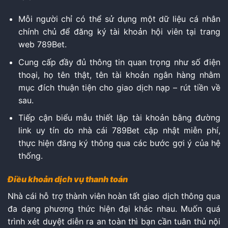
Mỗi người chỉ có thể sử dụng một dữ liệu cá nhân
chính chủ để đăng ký tài khoản hội viên tại trang
web 789Bet.
Cung cấp đầy đủ thông tin quan trọng như số điện
thoại, họ tên thật, tên tài khoản ngân hàng nhằm
mục đích thuận tiện cho giao dịch nạp – rút tiền về
sau.
Tiếp cận biểu mẫu thiết lập tài khoản bằng đường
link uy tín do nhà cái 789Bet cập nhật miễn phí,
thực hiện đăng ký thông qua các bước gợi ý của hệ
thống.
Điều khoản dịch vụ thanh toán
Nhà cái hỗ trợ thành viên hoàn tất giao dịch thông qua
đa dạng phương thức hiện đại khác nhau. Muốn quá
trình xét duyệt diễn ra an toàn thì bạn cần tuân thủ nội