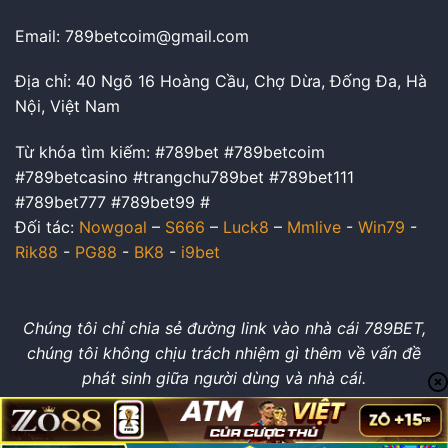
Email:
789betcoim@gmail.com
Địa chỉ: 40 Ngõ 16 Hoàng Cầu, Chợ Dừa, Đống Đa, Hà
Nội, Việt Nam
Từ khóa tìm kiếm: #789bet #789betcoim
#789betcasino #trangchu789bet #789bet111
#789bet777 #789bet99 #
Đối tác:
Nowgoal
–
S666
–
Luck8
–
Mmlive
-
Win79
-
Rik88
-
PG88
-
BK8
-
i9bet
Chúng tôi chỉ chia sẻ đường link vào nhà cái 789BET,
chúng tôi không chịu trách nhiệm gì thêm về vấn đề
phát sinh giữa người dùng và nhà cái.