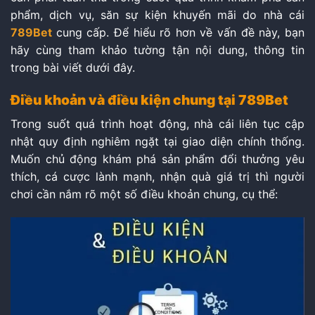
phẩm, dịch vụ, săn sự kiện khuyến mãi do nhà cái
789Bet
cung cấp. Để hiểu rõ hơn về vấn đề này, bạn
hãy cùng tham khảo tường tận nội dung, thông tin
trong bài viết dưới đây.
Điều khoản và điều kiện chung tại 789Bet
Trong suốt quá trình hoạt động, nhà cái liên tục cập
nhật quy định nghiêm ngặt tại giao diện chính thống.
Muốn chủ động khám phá sản phẩm đổi thưởng yêu
thích, cá cược lành mạnh, nhận quà giá trị thì người
chơi cần nắm rõ một số điều khoản chung, cụ thể: