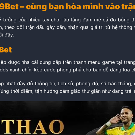
9Bet – cùng bạn hòa mình vào trậ
 tưởng của nhiều tay chơi lão làng đam mê cá độ bóng đá 
 theo dõi trận đấu gây cấn, nhận quà giá trị từ hệ thống
ới đây.
Bet
 tiếp được nhà cái cung cấp trên thanh menu game tại tran
odds xanh chín, kèo cược phong phú cho bạn dễ dàng lựa 
p nhật đầy đủ thông tin, lịch sử, phong độ, số bàn thắng,
đúng thời điểm, tận hưởng cảm giác thư giãn như đang trải