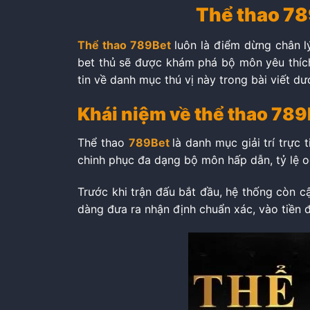
Thể thao 78
Thể thao 789Bet
luôn là điểm dừng chân lý
bet thủ sẽ được khám phá bộ môn yêu thích,
tin về danh mục thú vị này trong bài viết dư
Khái niệm về thể thao 789
Thể thao
789Bet
là danh mục giải trí trực
chinh phục đa dạng bộ môn hấp dẫn, tỷ lệ 
Trước khi trận đấu bắt đầu, hệ thống còn cậ
dàng đưa ra nhận định chuẩn xác, vào tiền 