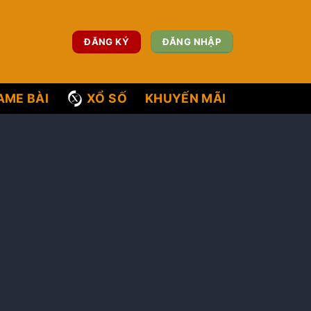
ĐĂNG KÝ
ĐĂNG NHẬP
AME BÀI
XỔ SỐ
KHUYẾN MÃI