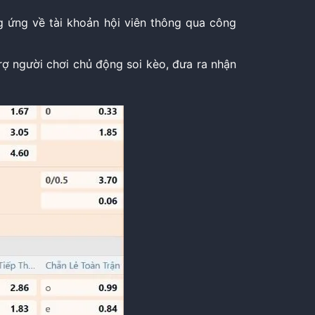
g ứng về tài khoản hội viên thông qua công
trợ người chơi chủ động soi kèo, đưa ra nhận