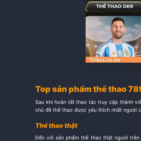
Top sản phẩm thể thao 78
Sau khi hoàn tất thao tác truy cập thành vi
chủ đề thể thao được yêu thích nhất người 
Thể thao thật
Đến với sản phẩm thể thao thật người trên