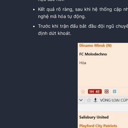
Kết quả rõ ràng, sau khi hệ thống cập n
nghệ mã hóa tự động.
Trước khi trận đấu bắt đầu đội ngũ chuyê
định dứt khoát.