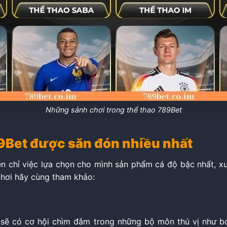
Những sảnh chơi trong thể thao 789Bet
9Bet được săn đón nhiều nhất
ên chỉ việc lựa chọn cho mình sản phẩm cá độ bậc nhất, xu
chơi hãy cùng tham khảo:
 sẽ có cơ hội chìm đắm trong những bộ môn thú vị như b