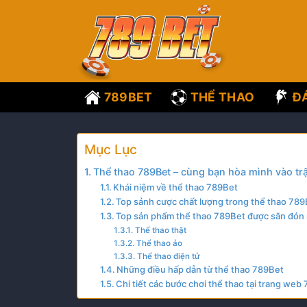
Bỏ
qua
nội
dung
789BET
THỂ THAO
Đ
Mục Lục
Thể thao 789Bet – cùng bạn hòa mình vào tr
Khái niệm về thể thao 789Bet
Top sảnh cược chất lượng trong thể thao 789
Top sản phẩm thể thao 789Bet được săn đón 
Thể thao thật
Thể thao ảo
Thể thao điện tử
Những điều hấp dẫn từ thể thao 789Bet
Chi tiết các bước chơi thể thao tại trang web