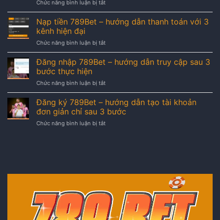
Chức năng bình luận bị tắt
ở
hướng
nghĩa
Rút
dẫn
loài
tiền
Nạp tiền 789Bet – hướng dẫn thanh toán với 3
cài
rắn
789Bet
đặt
kênh hiện đại
chi
–
ứng
tiết
Chức năng bình luận bị tắt
ở
nhận
dụng
Nạp
thưởng
trên
tiền
Đăng nhập 789Bet – hướng dẫn truy cập sau 3
giá
điện
789Bet
trị
bước thực hiện
thoại
–
về
Chức năng bình luận bị tắt
ở
hướng
tài
Đăng
dẫn
khoản
nhập
Đăng ký 789Bet – hướng dẫn tạo tài khoản
thanh
cá
789Bet
toán
đơn giản chỉ sau 3 bước
nhân
–
với
Chức năng bình luận bị tắt
ở
hướng
3
Đăng
dẫn
kênh
ký
truy
hiện
789Bet
cập
đại
–
sau
hướng
3
dẫn
bước
tạo
thực
tài
hiện
khoản
đơn
giản