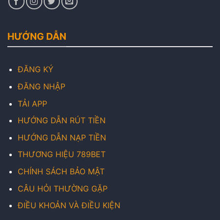
HƯỚNG DẪN
ĐĂNG KÝ
ĐĂNG NHẬP
TẢI APP
HƯỚNG DẪN RÚT TIỀN
HƯỚNG DẪN NẠP TIỀN
THƯƠNG HIỆU 789BET
CHÍNH SÁCH BẢO MẬT
CÂU HỎI THƯỜNG GẶP
ĐIỀU KHOẢN VÀ ĐIỀU KIỆN