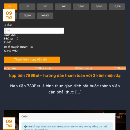
09
Th3
Nạp tiền 789Bet – hướng dẫn thanh toán với 3 kênh hiện đại
Nạp tiền 789Bet là hình thức giao dịch bắt buộc thành viên
cần phải thực [...]
09
Th3