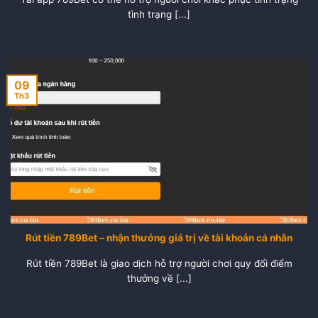
tình trạng [...]
09
Th3
Rút tiền 789Bet – nhận thưởng giá trị về tài khoản cá nhân
Rút tiền 789Bet là giao dịch hỗ trợ người chơi quy đổi điểm
thưởng về [...]